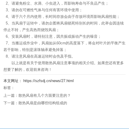
2、请避免粉尘、水滴、小虫进入，而影响寿命与不良品产生；
3、请勿在可燃性气体与任何有害环境中使用；
4、请于六个月内使用，长时间存放会由于存放环境而影响风扇性能；
5、当风扇于运转中，请勿企图将风扇锁死特别长的时间，此举会因连续
停止不转，产生高热而烧毁风扇；
6、安装风扇时，请特别注意，因共振或振动产生的噪音；
7、当搬运或作业中，风扇如从60cm的高度落下，将会对叶片的平衡产生
若干影响，特别是滚珠轴承避免掉落；
8、请注意风扇在高速运转时会伤及手指。
以上就是有关于使用散热风扇注意事项的相关介绍。如果您还有更多
想要了解的，欢迎前来咨询！
本文网址： https://szfsdj.cn/news/27.html
标签：
上一篇：
散热风扇有几个方面要注意的？
下一篇：
散热风扇是由哪些结构组成的