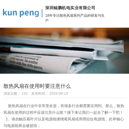
138-2339-7675
欢迎访问深圳鲲鹏机电实业有限公司！订购热线：
深圳鲲鹏机电实业有限公司
刘先生
18年专注散热风扇系列产品的研发与生
产
散热风扇在使用时要注意什么
浏览次数：
233
发布时间： 2024-09-13
散热风扇在行业中非常受欢迎，有很多行业都需要应用到。那么，散热
风扇在使用的过程中应该注意什么呢？接下来让我们一起去了解一下吧！
1、请勿触压着叶片以及电源线缠绕着风扇或用用拉扯电源线，此举轴心
与电源线将会被损毁；